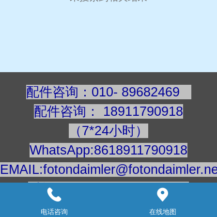
配件咨询：010- 89682469
配件咨询
：
189117909
18
（7*24小时）
WhatsApp:8618911790918
EMAIL:fotondaimler@fotondaimler.ne
手机/微信：18911790918
建议用电脑浏览更清楚
电话咨询
在线地图