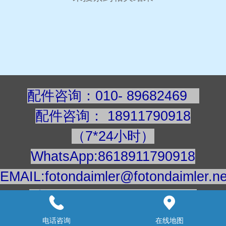
配件咨询：010- 89682469
配件咨询
：
189117909
18
（7*24小时）
WhatsApp:8618911790918
EMAIL:fotondaimler@fotondaimler.ne
手机/微信：18911790918
建议用电脑浏览更清楚
电话咨询
在线地图