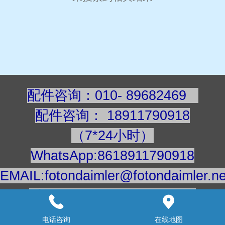
配件咨询：010- 89682469
配件咨询
：
189117909
18
（7*24小时）
WhatsApp:8618911790918
EMAIL:fotondaimler@fotondaimler.ne
手机/微信：18911790918
建议用电脑浏览更清楚
电话咨询
在线地图