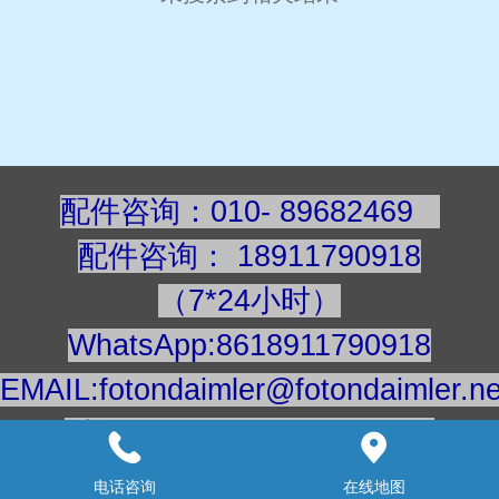
配件咨询：010- 89682469
配件咨询
：
189117909
18
（7*24小时）
WhatsApp:8618911790918
EMAIL:fotondaimler@fotondaimler.ne
手机/微信：18911790918
建议用电脑浏览更清楚
电话咨询
在线地图