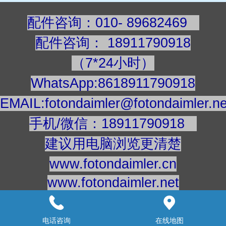
配件咨询：010- 89682469
配件咨询
：
189117909
18
（7*24小时）
WhatsApp:8618911790918
EMAIL:fotondaimler@fotondaimler.ne
手机/微信：18911790918
建议用电脑浏览更清楚
www.fotondaimler.cn
www.fotondaimler.net
意见反馈：
18911863908
快手号：fotondaimler
电话咨询
在线地图