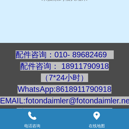
配件咨询：010- 89682469
配件咨询
：
189117909
18
（7*24小时）
WhatsApp:8618911790918
EMAIL:fotondaimler@fotondaimler.ne
手机/微信：18911790918
建议用电脑浏览更清楚
电话咨询
在线地图