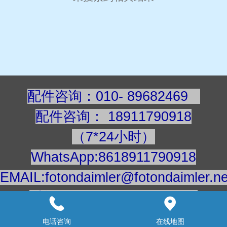
配件咨询：010- 89682469
配件咨询
：
189117909
18
（7*24小时）
WhatsApp:8618911790918
EMAIL:fotondaimler@fotondaimler.ne
手机/微信：18911790918
建议用电脑浏览更清楚
电话咨询
在线地图