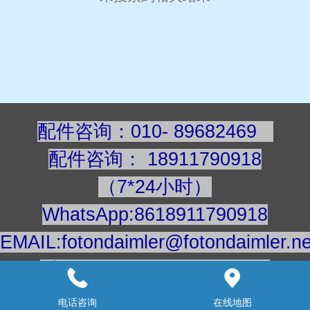
配件咨询：010- 89682469
配件咨询
：
189117909
18
（7*24小时）
WhatsApp:8618911790918
EMAIL:fotondaimler@fotondaimler.ne
手机/微信：18911790918
建议用电脑浏览更清楚
电话咨询
在线地图