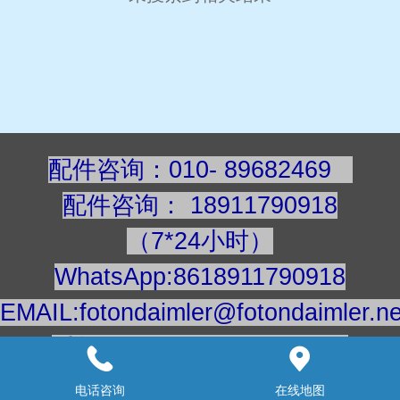
配件咨询：010- 89682469
配件咨询
：
189117909
18
（7*24小时）
WhatsApp:8618911790918
EMAIL:fotondaimler@fotondaimler.ne
手机/微信：18911790918
建议用电脑浏览更清楚
电话咨询
在线地图