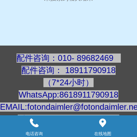
配件咨询：010- 89682469
配件咨询
：
189117909
18
（7*24小时）
WhatsApp:8618911790918
EMAIL:fotondaimler@fotondaimler.ne
手机/微信：18911790918
建议用电脑浏览更清楚
电话咨询
在线地图