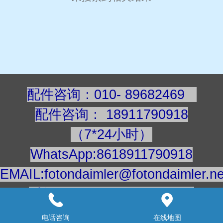
配件咨询：010- 89682469
配件咨询
：
189117909
18
（7*24小时）
WhatsApp:8618911790918
EMAIL:fotondaimler@fotondaimler.ne
手机/微信：18911790918
建议用电脑浏览更清楚
电话咨询
在线地图