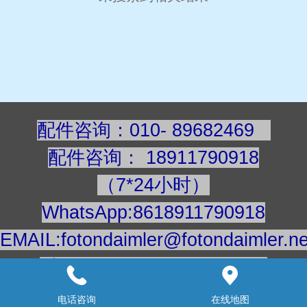
配件咨询：010- 89682469
配件咨询
：
189117909
18
（7*24小时）
WhatsApp:8618911790918
EMAIL:fotondaimler@fotondaimler.ne
手机/微信：18911790918
建议用电脑浏览更清楚
电话咨询
在线地图