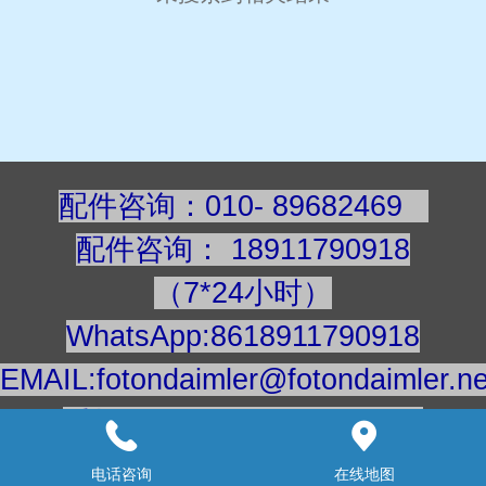
配件咨询：010- 89682469
配件咨询
：
189117909
18
（7*24小时）
WhatsApp:8618911790918
EMAIL:fotondaimler@fotondaimler.ne
手机/微信：18911790918
建议用电脑浏览更清楚
电话咨询
在线地图