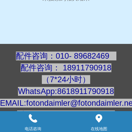
配件咨询：010- 89682469
配件咨询
：
189117909
18
（7*24小时）
WhatsApp:8618911790918
EMAIL:fotondaimler@fotondaimler.ne
手机/微信：18911790918
建议用电脑浏览更清楚
电话咨询
在线地图