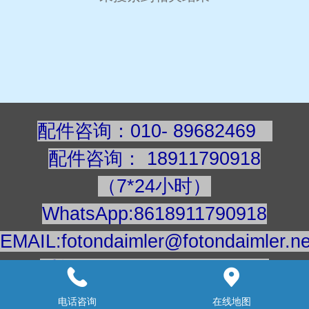
配件咨询：010- 89682469
配件咨询
：
189117909
18
（7*24小时）
WhatsApp:8618911790918
EMAIL:fotondaimler@fotondaimler.ne
手机/微信：18911790918
建议用电脑浏览更清楚
电话咨询
在线地图