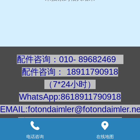
配件咨询：010- 89682469
配件咨询
：
189117909
18
（7*24小时）
WhatsApp:8618911790918
EMAIL:fotondaimler@fotondaimler.ne
手机/微信：18911790918
建议用电脑浏览更清楚
电话咨询
在线地图