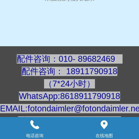
配件咨询：010- 89682469
配件咨询
：
189117909
18
（7*24小时）
WhatsApp:8618911790918
EMAIL:fotondaimler@fotondaimler.ne
手机/微信：18911790918
建议用电脑浏览更清楚
电话咨询
在线地图