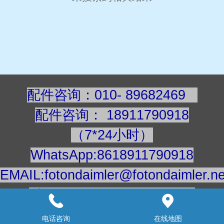
配件咨询：010- 89682469
配件咨询
：
189117909
18
（7*24小时）
WhatsApp:8618911790918
EMAIL:fotondaimler@fotondaimler.ne
手机/微信：18911790918
建议用电脑浏览更清楚
电话咨询
在线地图