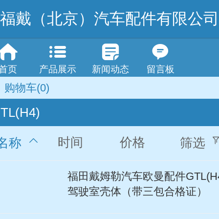
福戴（北京）汽车配件有限公司
首页
产品展示
新闻动态
留言板
购物车
(0)
TL(H4)
时间
价格
名称
筛选
福田戴姆勒汽车欧曼配件GTL(H4
驾驶室壳体（带三包合格证）