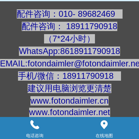
配件咨询：010- 89682469
配件咨询
：
189117909
18
（7*24小时）
WhatsApp:8618911790918
EMAIL:fotondaimler@fotondaimler.ne
手机/微信：18911790918
建议用电脑浏览更清楚
www.fotondaimler.cn
www.fotondaimler.net
意见反馈：
18911863908
快手号：fotondaimler
电话咨询
在线地图