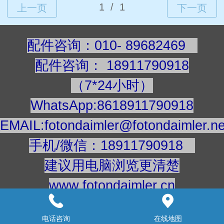
配件咨询：010- 89682469
配件咨询
：
189117909
18
（7*24小时）
WhatsApp:8618911790918
EMAIL:fotondaimler@fotondaimler.ne
手机/微信：18911790918
建议用电脑浏览更清楚
www.fotondaimler.cn
www.fotondaimler.net
电话咨询
在线地图
意见反馈：
18911863908