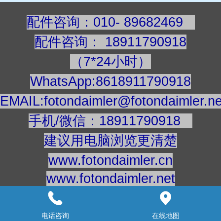
配件咨询：010- 89682469
配件咨询
：
189117909
18
（7*24小时）
WhatsApp:8618911790918
EMAIL:fotondaimler@fotondaimler.ne
手机/微信：18911790918
建议用电脑浏览更清楚
www.fotondaimler.cn
www.fotondaimler.net
意见反馈：
18911863908
快手号：fotondaimler
电话咨询
在线地图