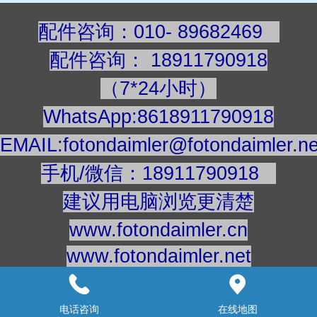
配件咨询：010- 89682469
配件咨询
：
189117909
18
（7*24小时）
WhatsApp:8618911790918
EMAIL:fotondaimler@fotondaimler.ne
手机/微信：18911790918
建议用电脑浏览更清楚
www.fotondaimler.cn
www.fotondaimler.net
意见反馈：
18911863908
快手号：fotondaimler
电话咨询
在线地图