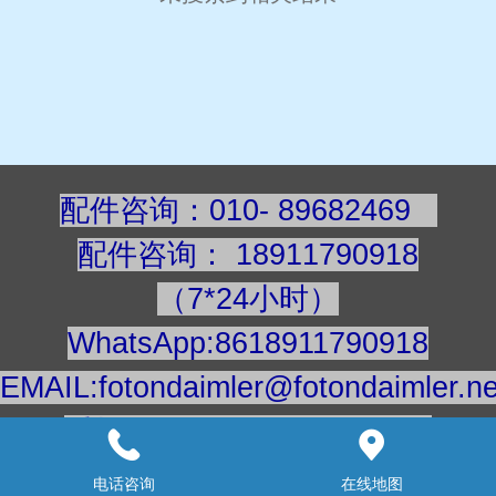
配件咨询：010- 89682469
配件咨询
：
189117909
18
（7*24小时）
WhatsApp:8618911790918
EMAIL:fotondaimler@fotondaimler.ne
手机/微信：18911790918
建议用电脑浏览更清楚
电话咨询
在线地图