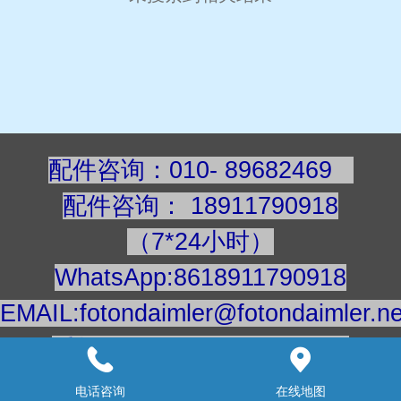
配件咨询：010- 89682469
配件咨询
：
189117909
18
（7*24小时）
WhatsApp:8618911790918
EMAIL:fotondaimler@fotondaimler.ne
手机/微信：18911790918
建议用电脑浏览更清楚
电话咨询
在线地图