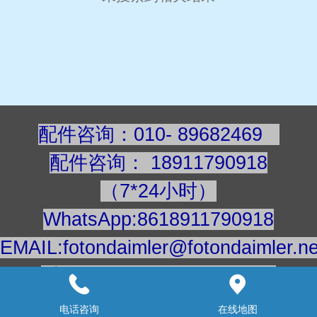
配件咨询：010- 89682469
配件咨询
：
189117909
18
（7*24小时）
WhatsApp:8618911790918
EMAIL:fotondaimler@fotondaimler.ne
手机/微信：18911790918
建议用电脑浏览更清楚
电话咨询
在线地图