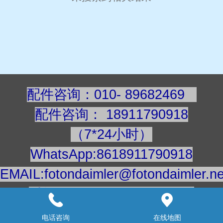
配件咨询：010- 89682469
配件咨询
：
189117909
18
（7*24小时）
WhatsApp:8618911790918
EMAIL:fotondaimler@fotondaimler.ne
手机/微信：18911790918
建议用电脑浏览更清楚
电话咨询
在线地图