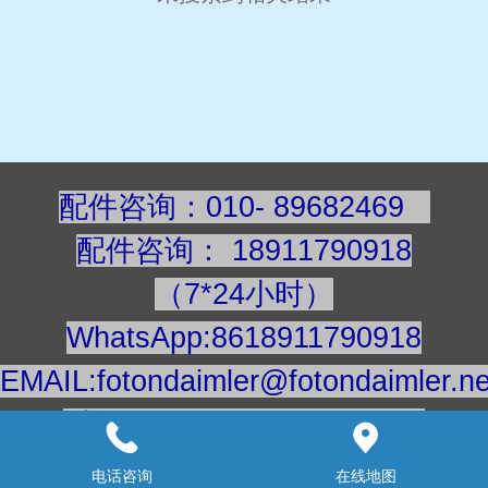
配件咨询：010- 89682469
配件咨询
：
189117909
18
（7*24小时）
WhatsApp:8618911790918
EMAIL:fotondaimler@fotondaimler.ne
手机/微信：18911790918
建议用电脑浏览更清楚
电话咨询
在线地图