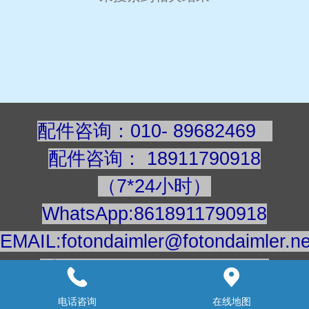
配件咨询：010- 89682469
配件咨询
：
189117909
18
（7*24小时）
WhatsApp:8618911790918
EMAIL:fotondaimler@fotondaimler.ne
手机/微信：18911790918
建议用电脑浏览更清楚
电话咨询
在线地图