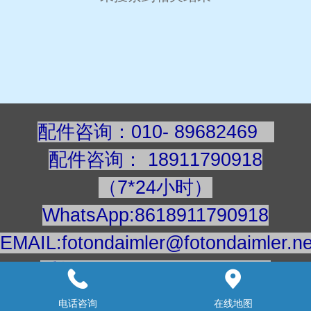
配件咨询：010- 89682469
配件咨询
：
189117909
18
（7*24小时）
WhatsApp:8618911790918
EMAIL:fotondaimler@fotondaimler.ne
手机/微信：18911790918
建议用电脑浏览更清楚
电话咨询
在线地图