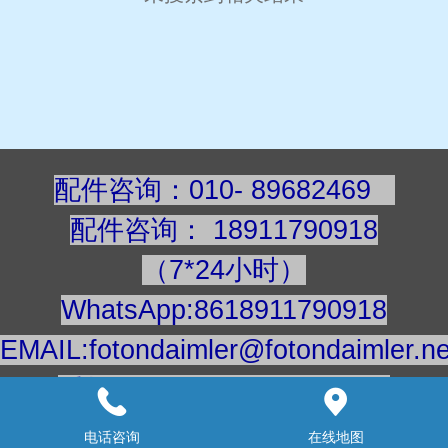
配件咨询：010- 89682469
配件咨询
：
189117909
18
（7*24小时）
WhatsApp:8618911790918
EMAIL:fotondaimler@fotondaimler.ne
手机/微信：18911790918
建议用电脑浏览更清楚
电话咨询
在线地图