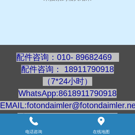
配件咨询：010- 89682469
配件咨询
：
189117909
18
（7*24小时）
WhatsApp:8618911790918
EMAIL:fotondaimler@fotondaimler.ne
手机/微信：18911790918
建议用电脑浏览更清楚
电话咨询
在线地图