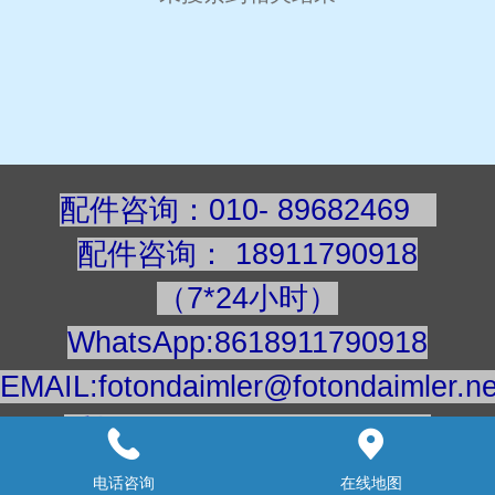
配件咨询：010- 89682469
配件咨询
：
189117909
18
（7*24小时）
WhatsApp:8618911790918
EMAIL:fotondaimler@fotondaimler.ne
手机/微信：18911790918
建议用电脑浏览更清楚
电话咨询
在线地图