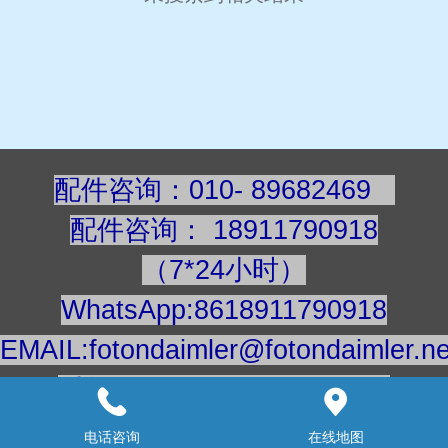
配件咨询：010- 89682469
配件咨询
：
189117909
18
（7*24小时）
WhatsApp:8618911790918
EMAIL:fotondaimler@fotondaimler.ne
手机/微信：18911790918
建议用电脑浏览更清楚
电话咨询
在线地图