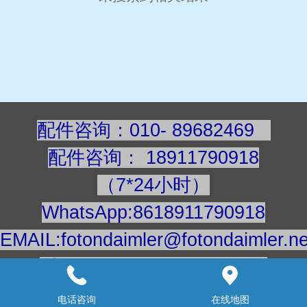
配件咨询：010- 89682469
配件咨询
：
189117909
18
（7*24小时）
WhatsApp:8618911790918
EMAIL:fotondaimler@fotondaimler.ne
手机/微信：18911790918
建议用电脑浏览更清楚
电话咨询
在线地图