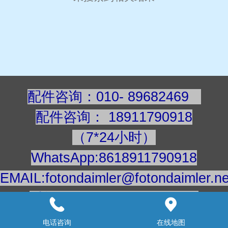
配件咨询：010- 89682469
配件咨询
：
189117909
18
（7*24小时）
WhatsApp:8618911790918
EMAIL:fotondaimler@fotondaimler.ne
手机/微信：18911790918
建议用电脑浏览更清楚
电话咨询
在线地图