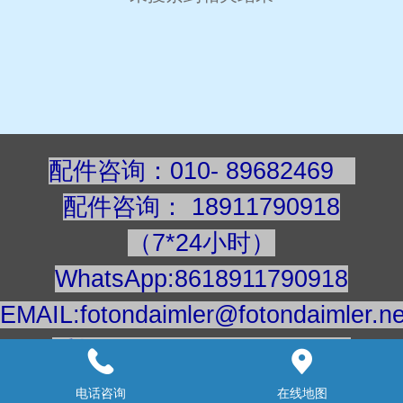
配件咨询：010- 89682469
配件咨询
：
189117909
18
（7*24小时）
WhatsApp:8618911790918
EMAIL:fotondaimler@fotondaimler.ne
手机/微信：18911790918
建议用电脑浏览更清楚
电话咨询
在线地图