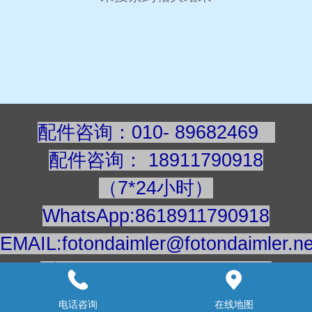
配件咨询：010- 89682469
配件咨询
：
189117909
18
（7*24小时）
WhatsApp:8618911790918
EMAIL:fotondaimler@fotondaimler.ne
手机/微信：18911790918
建议用电脑浏览更清楚
电话咨询
在线地图