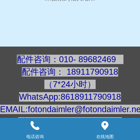
配件咨询：010- 89682469
配件咨询
：
189117909
18
（7*24小时）
WhatsApp:8618911790918
EMAIL:fotondaimler@fotondaimler.ne
手机/微信：18911790918
建议用电脑浏览更清楚
电话咨询
在线地图