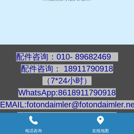
配件咨询：010- 89682469
配件咨询
：
189117909
18
（7*24小时）
WhatsApp:8618911790918
EMAIL:fotondaimler@fotondaimler.ne
手机/微信：18911790918
建议用电脑浏览更清楚
电话咨询
在线地图