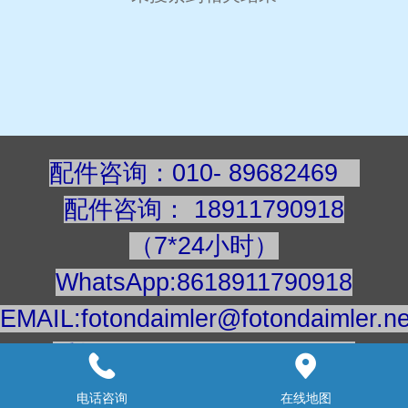
配件咨询：010- 89682469
配件咨询
：
189117909
18
（7*24小时）
WhatsApp:8618911790918
EMAIL:fotondaimler@fotondaimler.ne
手机/微信：18911790918
建议用电脑浏览更清楚
电话咨询
在线地图