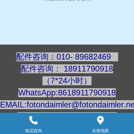
配件咨询：010- 89682469
配件咨询
：
189117909
18
（7*24小时）
WhatsApp:8618911790918
EMAIL:fotondaimler@fotondaimler.ne
手机/微信：18911790918
建议用电脑浏览更清楚
电话咨询
在线地图